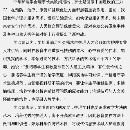
中华护理学会理事长吴欣娟指出，护士是健康中国建设的主力
军，在预防、治疗、康复和健康促进方面都起着重要作用。当前，我
国老年护理护服务需求、慢病防治需求、妇幼保健服务需求、终末期
患者安宁疗护需求、人民群众预防保健需求、应对突发公共卫生事件
及各种自然灾害等都对护士行业提出了新挑战。
吴欣娟认为，要培养满足社会需求的护理人才必须加大护理专业
人才供给，同时在教育中注重救死扶伤的道术、心中有爱的仁术、知
识扎实的学术、本领过硬的技术、方法科学的艺术这五个方面的培
养。她说：“要培养学生有救急扶伤的人道主义精神，有仁爱怜悯之
心；要培养学生有严谨的治学态度，脚踏实地学习知识，严格遵守学
术道德规范，自觉鄙视科研不端的行为；要让学生早接触临床，多接
触临床，培养学生分析判断处理问题的应变能力；沟通技巧与人文关
怀能力的培养，也要融入教学中。”
吴欣娟表示，随着新时代的发展，护理学科也要追求教学方法的
艺术，培养优秀的护理人，离不开高质量教学，因此教育要在方法上
做到与时俱进，兼顾科学性与艺术性，将现代信息技术融入护理教育