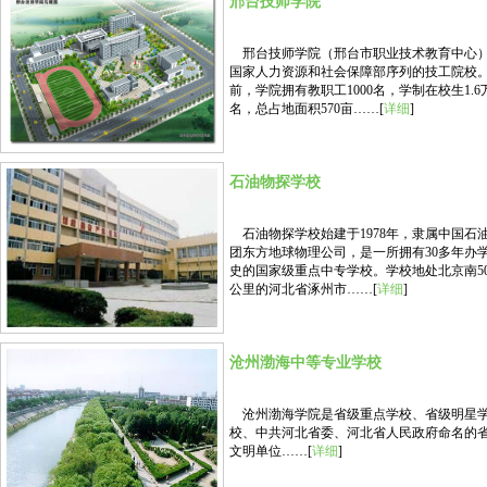
邢台技师学院
邢台技师学院（邢台市职业技术教育中心
国家人力资源和社会保障部序列的技工院校
前，学院拥有教职工1000名，学制在校生1.6
名，总占地面积570亩……[
详细
]
石油物探学校
石油物探学校始建于1978年，隶属中国石
团东方地球物理公司，是一所拥有30多年办
史的国家级重点中专学校。学校地处北京南5
公里的河北省涿州市……[
详细
]
沧州渤海中等专业学校
沧州渤海学院是省级重点学校、省级明星
校、中共河北省委、河北省人民政府命名的
文明单位……[
详细
]