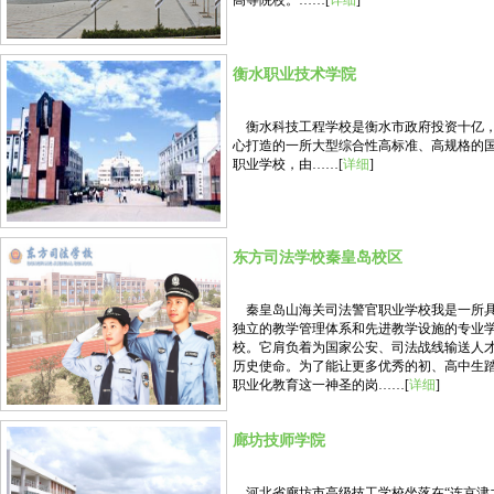
高等院校。……[
详细
]
衡水职业技术学院
衡水科技工程学校是衡水市政府投资十亿
心打造的一所大型综合性高标准、高规格的
职业学校，由……[
详细
]
东方司法学校秦皇岛校区
秦皇岛山海关司法警官职业学校我是一所
独立的教学管理体系和先进教学设施的专业
校。它肩负着为国家公安、司法战线输送人
历史使命。为了能让更多优秀的初、高中生
职业化教育这一神圣的岗……[
详细
]
廊坊技师学院
河北省廊坊市高级技工学校坐落在“连京津