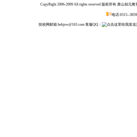
CopyRight 2006-2009 All rights reserved 
电话:0315--3859
技校网邮箱:hebjxw@163.com 客服QQ：