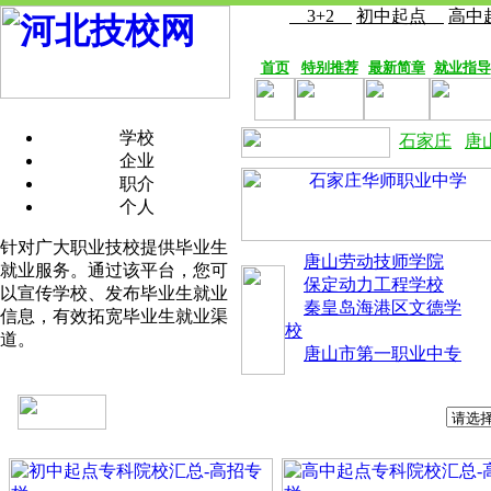
3+2
初中起点
高
首页
特别推荐
最新简章
就业指导
学校
石家庄
唐
企业
职介
个人
针对广大职业技校提供毕业生
唐山劳动技师学院
就业服务。通过该平台，您可
保定动力工程学校
以宣传学校、发布毕业生就业
秦皇岛海港区文德学
信息，有效拓宽毕业生就业渠
校
道。
唐山市第一职业中专