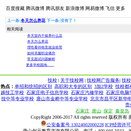
百度搜藏
腾讯微博
腾讯朋友
新浪微博
网易微博
飞信
更多
上一条:
冬天怎么养花
下一条:没有了！
相关阅读
·
冬天室内干燥养什么花
·
冬天怎么养花
·
理性看待电竞就业前景
·
如何克服职业倦怠
·
常见面试问题解析
更多学校园地……
技校
|
关于技校网
|
技校网广告服务
|
技校
热点：
单招和统招的区别
高职和大专的区别
3加2学校
技校都
越技工学校
石家庄电子信息学校
石家庄汽修学校
石家庄电脑
技中等专业学校
唐山市金桥中等专业学校
北京市昌平区新华
贵
石家庄
唐山
保定
秦皇岛
CopyRight 2006-2017 All rights re
公安备案号 13024002000228
ICP经营许可证
唐山创元教育咨询有限公司 电话：400-660-593